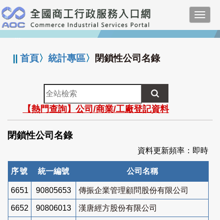
跳
Toggl
到
navig
主
:::
要
內
||
首頁
〉
統計專區
〉
閉鎖性公司名錄
容
全
站
【熱門查詢】公司/商業/工廠登記資料
檢
索
閉鎖性公司名錄
資料更新頻率：即時
序號
統一編號
公司名稱
6651
90805653
傳振企業管理顧問股份有限公司
6652
90806013
漢唐經方股份有限公司