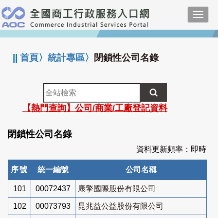
跳
Toggl
到
navig
主
:::
要
內
||
首頁
〉
統計專區
〉
閉鎖性公司名錄
容
全
站
【熱門查詢】公司/商業/工廠登記資料
檢
索
閉鎖性公司名錄
資料更新頻率：即時
序號
統一編號
公司名稱
101
00072437
康擎國際股份有限公司
102
00073793
昆兆益公益股份有限公司