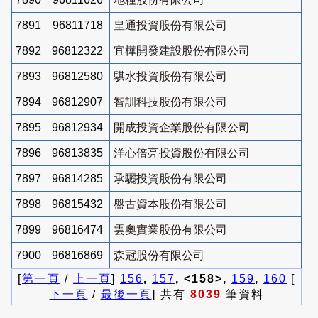
7891
96811718
皇通投資股份有限公司
7892
96812322
宜樺開發建設股份有限公司
7893
96812580
騏水投資股份有限公司
7894
96812907
智訓科技股份有限公司
7895
96812934
開成投資企業股份有限公司
7896
96813835
洋心倍亮投資股份有限公司
7897
96814285
承驪投資股份有限公司
7898
96815432
盤古資本股份有限公司
7899
96816474
雲奧實業股份有限公司
7900
96816869
森冠股份有限公司
[
第一頁
/
上一頁
]
156
,
157
, <158>,
159
,
160
[
下一頁
/
最後一頁
] 共有
8039
筆資料