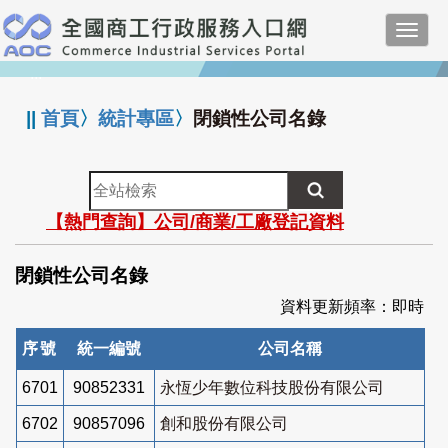
跳
Toggl
到
navig
主
:::
要
內
||
首頁
〉
統計專區
〉
閉鎖性公司名錄
容
全
站
【熱門查詢】公司/商業/工廠登記資料
檢
索
閉鎖性公司名錄
資料更新頻率：即時
序號
統一編號
公司名稱
6701
90852331
永恆少年數位科技股份有限公司
6702
90857096
創和股份有限公司