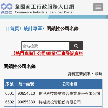
跳
Toggl
到
navig
主
:::
要
內
||
首頁
〉
統計專區
〉
閉鎖性公司名錄
容
全
站
【熱門查詢】公司/商業/工廠登記資料
檢
索
閉鎖性公司名錄
資料更新頻率：即時
序號
統一編號
公司名稱
6501
90654310
創淨科技醫材聯合事業股份有限公司
6502
90655330
特斯樂投資股份有限公司