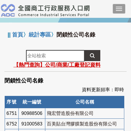
跳
Toggl
到
navig
主
:::
要
內
||
首頁
〉
統計專區
〉
閉鎖性公司名錄
容
全
站
【熱門查詢】公司/商業/工廠登記資料
檢
索
閉鎖性公司名錄
資料更新頻率：即時
序號
統一編號
公司名稱
6751
90988506
飛宏營造股份有限公司
6752
91000583
百美貼台灣膠膜製造股份有限公司