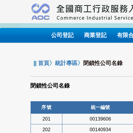
跳
到
主
要
內
公司登記
商業登記
有限
容
:::
||
首頁
〉
統計專區
〉
閉鎖性公司名錄
閉鎖性公司名錄
序號
統一編號
201
00139606
202
00140934