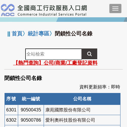
跳
Toggl
到
navig
主
:::
要
內
||
首頁
〉
統計專區
〉
閉鎖性公司名錄
容
全
站
【熱門查詢】公司/商業/工廠登記資料
檢
索
閉鎖性公司名錄
資料更新頻率：即時
序號
統一編號
公司名稱
6301
90500435
康苑國際股份有限公司
6302
90500786
愛利奧科技股份有限公司