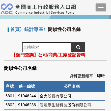
跳
Toggl
到
navig
主
:::
要
內
||
首頁
〉
統計專區
〉
閉鎖性公司名錄
容
全
站
【熱門查詢】公司/商業/工廠登記資料
檢
索
閉鎖性公司名錄
資料更新頻率：即時
序號
統一編號
公司名稱
6801
91046244
全犬股份有限公司
6802
91046286
智麗康生醫科技股份有限公司