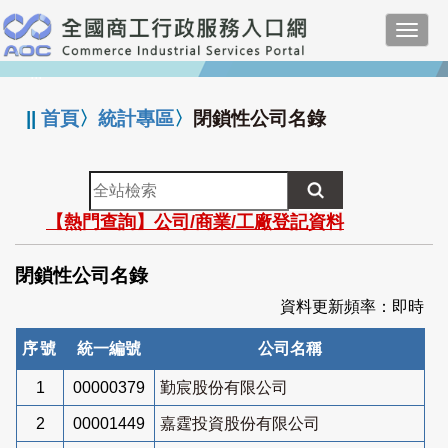
跳
Toggl
到
navig
主
:::
要
內
||
首頁
〉
統計專區
〉
閉鎖性公司名錄
容
全
站
【熱門查詢】公司/商業/工廠登記資料
檢
索
閉鎖性公司名錄
資料更新頻率：即時
序號
統一編號
公司名稱
1
00000379
勤宸股份有限公司
2
00001449
嘉霆投資股份有限公司