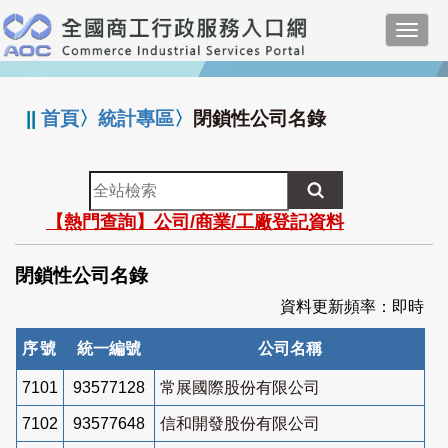
跳
Toggl
到
navig
主
:::
要
內
||
首頁
〉
統計專區
〉
閉鎖性公司名錄
容
全
站
【熱門查詢】公司/商業/工廠登記資料
檢
索
閉鎖性公司名錄
資料更新頻率：即時
序號
統一編號
公司名稱
7101
93577128
常展國際股份有限公司
7102
93577648
信和開發股份有限公司