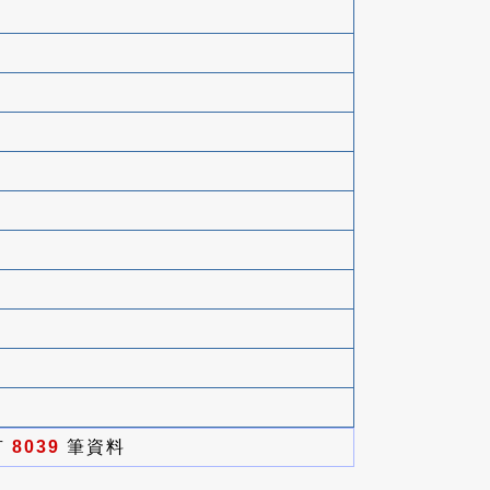
有
8039
筆資料