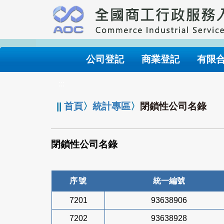
跳
到
主
要
內
公司登記
商業登記
有限
容
:::
||
首頁
〉
統計專區
〉
閉鎖性公司名錄
閉鎖性公司名錄
序號
統一編號
7201
93638906
7202
93638928