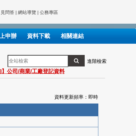
常見問答
|
網站導覽
|
公務專區
上申辦
資料下載
相關連結
全
進階檢索
站
】公司/商業/工廠登記資料
檢
索
資料更新頻率：即時