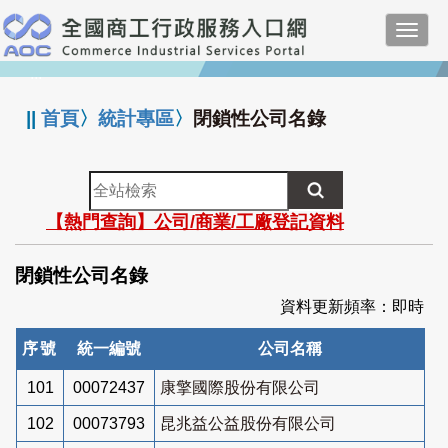
跳
Toggl
到
navig
主
:::
要
內
||
首頁
〉
統計專區
〉
閉鎖性公司名錄
容
全
站
【熱門查詢】公司/商業/工廠登記資料
檢
索
閉鎖性公司名錄
資料更新頻率：即時
序號
統一編號
公司名稱
101
00072437
康擎國際股份有限公司
102
00073793
昆兆益公益股份有限公司