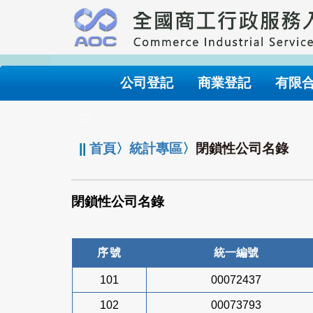
跳
到
主
要
內
公司登記
商業登記
有限
容
:::
||
首頁
〉
統計專區
〉
閉鎖性公司名錄
閉鎖性公司名錄
序號
統一編號
101
00072437
102
00073793