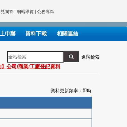
常見問答
|
網站導覽
|
公務專區
上申辦
資料下載
相關連結
全
進階檢索
站
】公司/商業/工廠登記資料
檢
索
資料更新頻率：即時