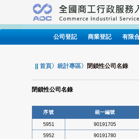
跳
到
主
要
內
公司登記
商業登記
有限
容
:::
||
首頁
〉
統計專區
〉
閉鎖性公司名錄
閉鎖性公司名錄
序號
統一編號
5951
90191705
5952
90191780