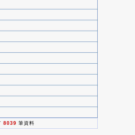
有
8039
筆資料