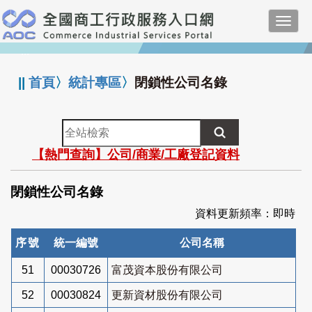
跳
Toggl
到
navig
主
:::
要
內
||
首頁
〉
統計專區
〉
閉鎖性公司名錄
容
全
站
【熱門查詢】公司/商業/工廠登記資料
檢
索
閉鎖性公司名錄
資料更新頻率：即時
序號
統一編號
公司名稱
51
00030726
富茂資本股份有限公司
52
00030824
更新資材股份有限公司