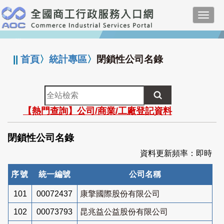
跳
Toggl
到
navig
主
:::
要
內
||
首頁
〉
統計專區
〉
閉鎖性公司名錄
容
全
站
【熱門查詢】公司/商業/工廠登記資料
檢
索
閉鎖性公司名錄
資料更新頻率：即時
序號
統一編號
公司名稱
101
00072437
康擎國際股份有限公司
102
00073793
昆兆益公益股份有限公司