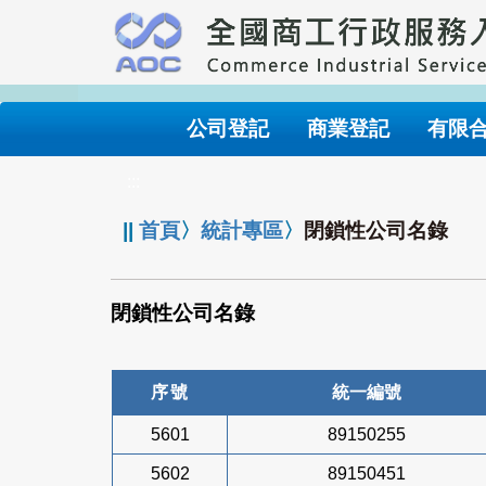
跳
到
主
要
內
公司登記
商業登記
有限
容
:::
||
首頁
〉
統計專區
〉
閉鎖性公司名錄
閉鎖性公司名錄
序號
統一編號
5601
89150255
5602
89150451