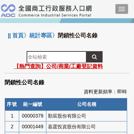
跳
Toggl
到
navig
主
:::
要
內
||
首頁
〉
統計專區
〉
閉鎖性公司名錄
容
全
站
【熱門查詢】公司/商業/工廠登記資料
檢
索
閉鎖性公司名錄
資料更新頻率：即時
序號
統一編號
公司名稱
1
00000379
勤宸股份有限公司
2
00001449
嘉霆投資股份有限公司