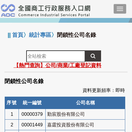
跳
Toggl
到
navig
主
:::
要
內
||
首頁
〉
統計專區
〉
閉鎖性公司名錄
容
全
站
【熱門查詢】公司/商業/工廠登記資料
檢
索
閉鎖性公司名錄
資料更新頻率：即時
序號
統一編號
公司名稱
1
00000379
勤宸股份有限公司
2
00001449
嘉霆投資股份有限公司