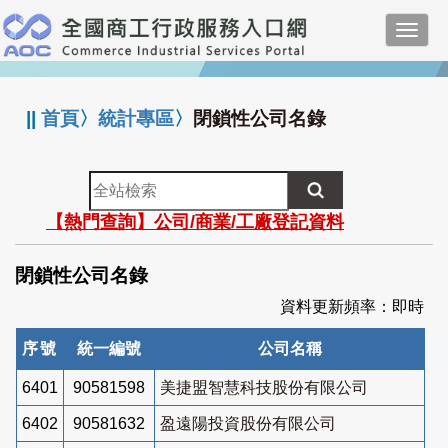
跳
Toggl
到
navig
主
:::
要
內
||
首頁
〉
統計專區
〉
閉鎖性公司名錄
容
全
站
【熱門查詢】公司/商業/工廠登記資料
檢
索
閉鎖性公司名錄
資料更新頻率：即時
序號
統一編號
公司名稱
6401
90581598
美捷盟智慧科技股份有限公司
6402
90581632
盈遠陽投資股份有限公司