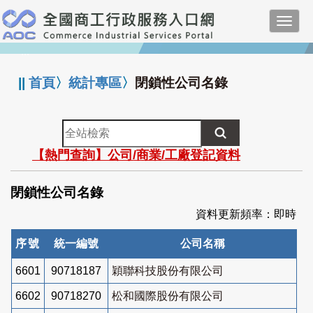
跳
Toggl
到
navig
主
:::
要
內
||
首頁
〉
統計專區
〉
閉鎖性公司名錄
容
全
站
【熱門查詢】公司/商業/工廠登記資料
檢
索
閉鎖性公司名錄
資料更新頻率：即時
序號
統一編號
公司名稱
6601
90718187
穎聯科技股份有限公司
6602
90718270
松和國際股份有限公司