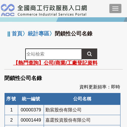
跳
Toggl
到
navig
主
:::
要
內
||
首頁
〉
統計專區
〉
閉鎖性公司名錄
容
全
站
【熱門查詢】公司/商業/工廠登記資料
檢
索
閉鎖性公司名錄
資料更新頻率：即時
序號
統一編號
公司名稱
1
00000379
勤宸股份有限公司
2
00001449
嘉霆投資股份有限公司