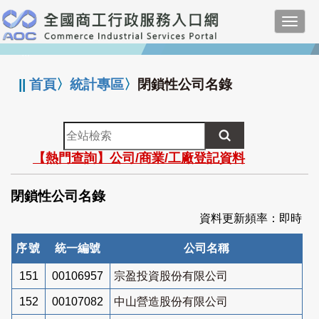
跳
Toggl
到
navig
主
:::
要
內
||
首頁
〉
統計專區
〉
閉鎖性公司名錄
容
全
站
【熱門查詢】公司/商業/工廠登記資料
檢
索
閉鎖性公司名錄
資料更新頻率：即時
序號
統一編號
公司名稱
151
00106957
宗盈投資股份有限公司
152
00107082
中山營造股份有限公司