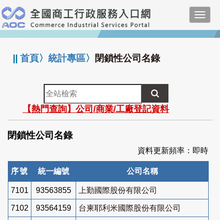
跳
Toggl
到
navig
主
:::
要
內
||
首頁
〉
統計專區
〉
閉鎖性公司名錄
容
全
站
【熱門查詢】公司/商業/工廠登記資料
檢
索
閉鎖性公司名錄
資料更新頻率：即時
序號
統一編號
公司名稱
7101
93563855
上勤國際股份有限公司
7102
93564159
台柬耶利米國際股份有限公司