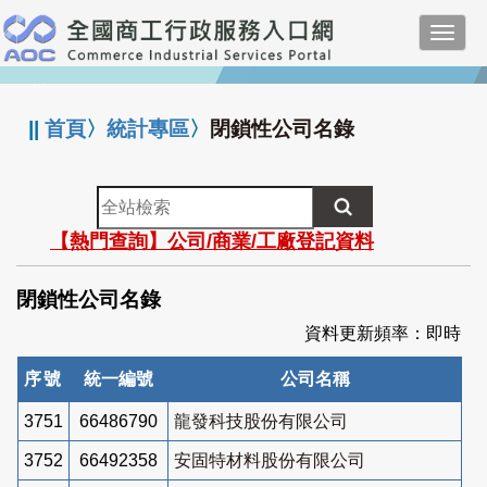
跳
Toggl
到
navig
主
:::
要
內
||
首頁
〉
統計專區
〉
閉鎖性公司名錄
容
全
站
【熱門查詢】公司/商業/工廠登記資料
檢
索
閉鎖性公司名錄
資料更新頻率：即時
序號
統一編號
公司名稱
3751
66486790
龍發科技股份有限公司
3752
66492358
安固特材料股份有限公司