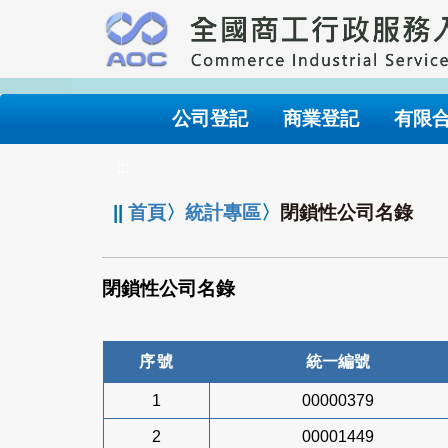
跳
到
主
要
內
公司登記
商業登記
有限
容
:::
||
首頁
〉
統計專區
〉
閉鎖性公司名錄
閉鎖性公司名錄
序號
統一編號
1
00000379
2
00001449