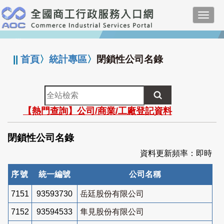
跳
Toggl
到
navig
主
:::
要
內
||
首頁
〉
統計專區
〉
閉鎖性公司名錄
容
全
站
【熱門查詢】公司/商業/工廠登記資料
檢
索
閉鎖性公司名錄
資料更新頻率：即時
序號
統一編號
公司名稱
7151
93593730
岳廷股份有限公司
7152
93594533
隼見股份有限公司