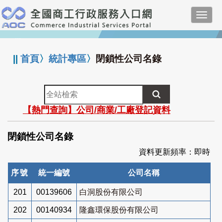
跳
Toggl
到
navig
主
:::
要
內
||
首頁
〉
統計專區
〉
閉鎖性公司名錄
容
全
站
【熱門查詢】公司/商業/工廠登記資料
檢
索
閉鎖性公司名錄
資料更新頻率：即時
序號
統一編號
公司名稱
201
00139606
白洞股份有限公司
202
00140934
隆鑫環保股份有限公司