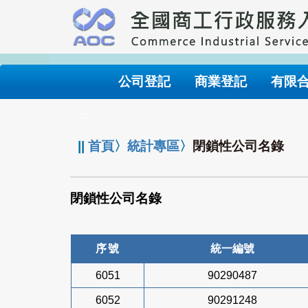
跳
到
主
要
內
公司登記
商業登記
有限
容
:::
||
首頁
〉
統計專區
〉
閉鎖性公司名錄
閉鎖性公司名錄
序號
統一編號
6051
90290487
6052
90291248