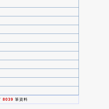
有
8039
筆資料