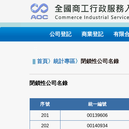
跳
到
主
要
內
公司登記
商業登記
有限
容
:::
||
首頁
〉
統計專區
〉
閉鎖性公司名錄
閉鎖性公司名錄
序號
統一編號
201
00139606
202
00140934