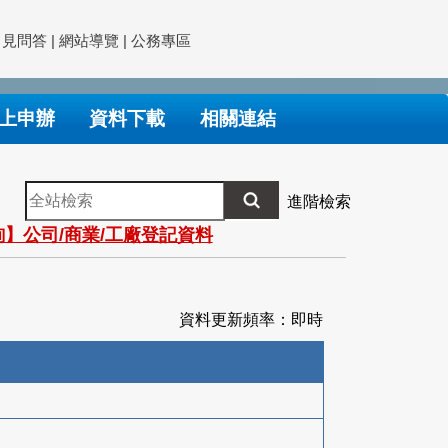
常見問答
|
網站導覽
|
公務專區
上申辦
資料下載
相關連結
全
進階檢索
站
】公司/商業/工廠登記資料
檢
索
資料更新頻率：即時