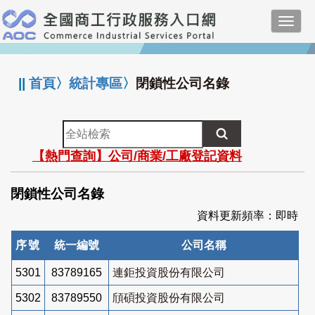
跳
Toggl
到
navig
主
:::
要
內
||
首頁
〉
統計專區
〉
閉鎖性公司名錄
容
全
站
【熱門查詢】公司/商業/工廠登記資料
檢
索
閉鎖性公司名錄
資料更新頻率：即時
序號
統一編號
公司名稱
5301
83789165
連鉅投資股份有限公司
5302
83789550
頎碩投資股份有限公司