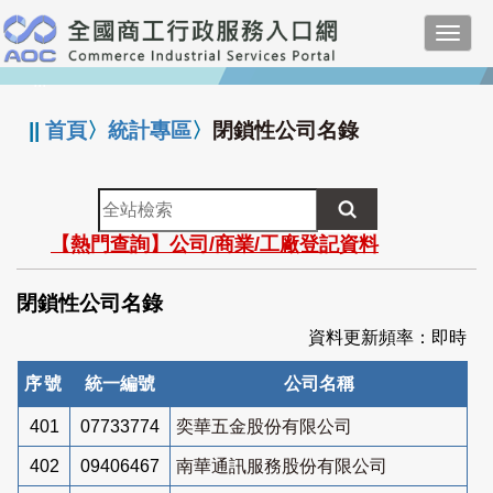
跳
Toggl
到
navig
主
:::
要
內
||
首頁
〉
統計專區
〉
閉鎖性公司名錄
容
全
站
【熱門查詢】公司/商業/工廠登記資料
檢
索
閉鎖性公司名錄
資料更新頻率：即時
序號
統一編號
公司名稱
401
07733774
奕華五金股份有限公司
402
09406467
南華通訊服務股份有限公司