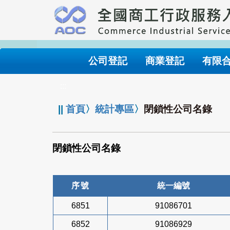
跳
到
主
要
內
公司登記
商業登記
有限
容
:::
||
首頁
〉
統計專區
〉
閉鎖性公司名錄
閉鎖性公司名錄
序號
統一編號
6851
91086701
6852
91086929