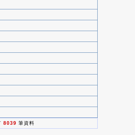
有
8039
筆資料