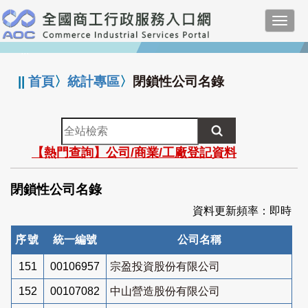
跳
Toggl
到
navig
主
:::
要
內
||
首頁
〉
統計專區
〉
閉鎖性公司名錄
容
全
站
【熱門查詢】公司/商業/工廠登記資料
檢
索
閉鎖性公司名錄
資料更新頻率：即時
序號
統一編號
公司名稱
151
00106957
宗盈投資股份有限公司
152
00107082
中山營造股份有限公司