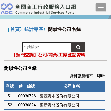
跳
Toggl
到
navig
主
:::
要
內
||
首頁
〉
統計專區
〉
閉鎖性公司名錄
容
全
站
【熱門查詢】公司/商業/工廠登記資料
檢
索
閉鎖性公司名錄
資料更新頻率：即時
序號
統一編號
公司名稱
51
00030726
富茂資本股份有限公司
52
00030824
更新資材股份有限公司