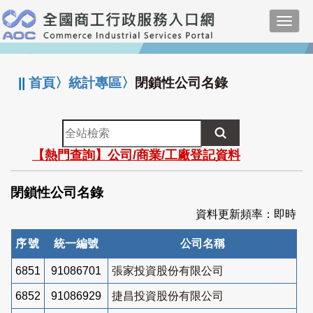
跳
Toggl
到
navig
主
:::
要
內
||
首頁
〉
統計專區
〉
閉鎖性公司名錄
容
全
站
【熱門查詢】公司/商業/工廠登記資料
檢
索
閉鎖性公司名錄
資料更新頻率：即時
序號
統一編號
公司名稱
6851
91086701
張家投資股份有限公司
6852
91086929
捷昌投資股份有限公司