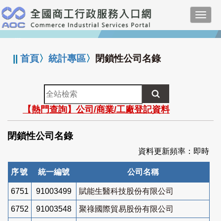
跳
Toggl
到
navig
主
:::
要
內
||
首頁
〉
統計專區
〉
閉鎖性公司名錄
容
全
站
【熱門查詢】公司/商業/工廠登記資料
檢
索
閉鎖性公司名錄
資料更新頻率：即時
序號
統一編號
公司名稱
6751
91003499
賦能生醫科技股份有限公司
6752
91003548
聚祿國際貿易股份有限公司