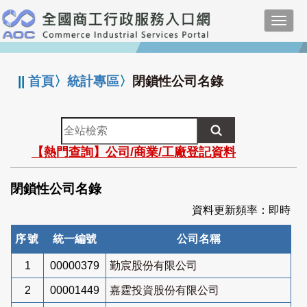
跳
Toggl
到
navig
主
:::
要
內
||
首頁
〉
統計專區
〉
閉鎖性公司名錄
容
全
站
【熱門查詢】公司/商業/工廠登記資料
檢
索
閉鎖性公司名錄
資料更新頻率：即時
序號
統一編號
公司名稱
1
00000379
勤宸股份有限公司
2
00001449
嘉霆投資股份有限公司