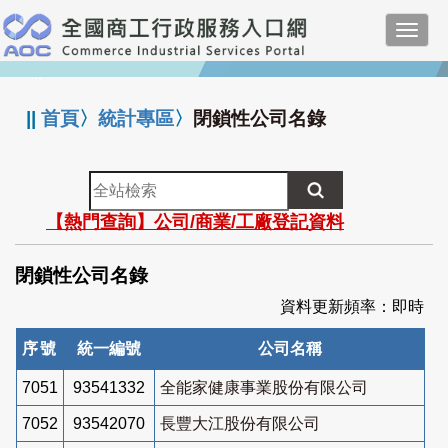
跳
Toggl
到
navig
主
:::
要
內
||
首頁
〉
統計專區
〉
閉鎖性公司名錄
容
全
站
【熱門查詢】公司/商業/工廠登記資料
檢
索
閉鎖性公司名錄
資料更新頻率：即時
序號
統一編號
公司名稱
7051
93541332
全能家健康事業股份有限公司
7052
93542070
長豐大江股份有限公司