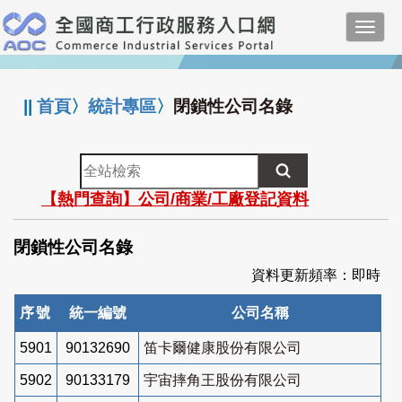
跳
Toggl
到
navig
主
:::
要
內
||
首頁
〉
統計專區
〉
閉鎖性公司名錄
容
全
站
【熱門查詢】公司/商業/工廠登記資料
檢
索
閉鎖性公司名錄
資料更新頻率：即時
序號
統一編號
公司名稱
5901
90132690
笛卡爾健康股份有限公司
5902
90133179
宇宙摔角王股份有限公司