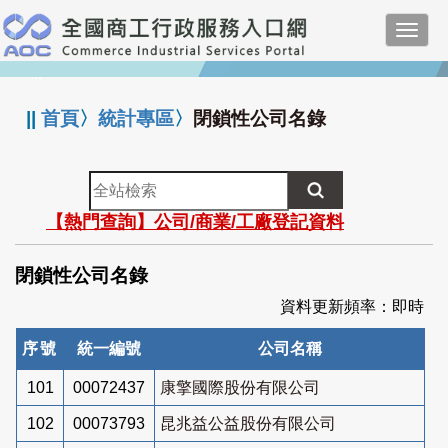
跳
Toggl
到
navig
主
:::
要
內
||
首頁
〉
統計專區
〉
閉鎖性公司名錄
容
全
站
【熱門查詢】公司/商業/工廠登記資料
檢
索
閉鎖性公司名錄
資料更新頻率：即時
序號
統一編號
公司名稱
101
00072437
康擎國際股份有限公司
102
00073793
昆兆益公益股份有限公司