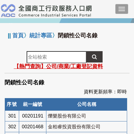
跳
Toggl
到
navig
主
:::
要
內
||
首頁
〉
統計專區
〉
閉鎖性公司名錄
容
全
站
【熱門查詢】公司/商業/工廠登記資料
檢
索
閉鎖性公司名錄
資料更新頻率：即時
序號
統一編號
公司名稱
301
00201191
爍樂股份有限公司
302
00201468
金柏睿投資股份有限公司