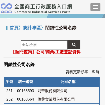
跳
Toggl
到
navig
主
:::
要
內
||
首頁
〉
統計專區
〉
閉鎖性公司名錄
容
全
站
【熱門查詢】公司/商業/工廠登記資料
檢
索
閉鎖性公司名錄
資料更新頻率：即時
序號
統一編號
公司名稱
251
00168593
閎華股份有限公司
252
00168664
偉蓉實業股份有限公司