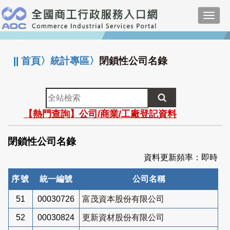
跳
Toggl
到
navig
主
:::
要
內
||
首頁
〉
統計專區
〉
閉鎖性公司名錄
容
全
站
【熱門查詢】公司/商業/工廠登記資料
檢
索
閉鎖性公司名錄
資料更新頻率：即時
序號
統一編號
公司名稱
51
00030726
富茂資本股份有限公司
52
00030824
更新資材股份有限公司