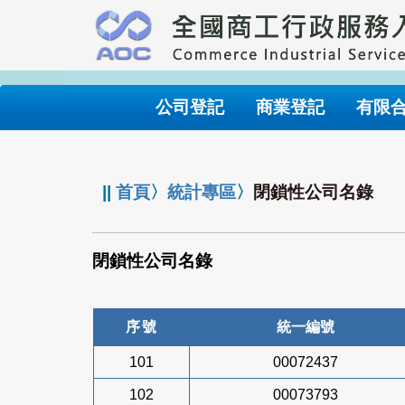
跳
到
主
要
內
公司登記
商業登記
有限
容
:::
||
首頁
〉
統計專區
〉
閉鎖性公司名錄
閉鎖性公司名錄
序號
統一編號
101
00072437
102
00073793