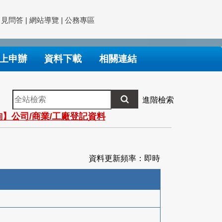
常見問答
|
網站導覽
|
公務專區
上申辦
資料下載
相關連結
全
進階檢索
站
】公司/商業/工廠登記資料
檢
索
資料更新頻率：即時