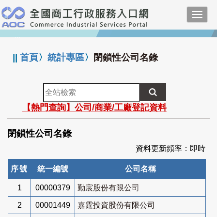
跳
Toggl
到
navig
主
:::
要
內
||
首頁
〉
統計專區
〉
閉鎖性公司名錄
容
全
站
【熱門查詢】公司/商業/工廠登記資料
檢
索
閉鎖性公司名錄
資料更新頻率：即時
序號
統一編號
公司名稱
1
00000379
勤宸股份有限公司
2
00001449
嘉霆投資股份有限公司