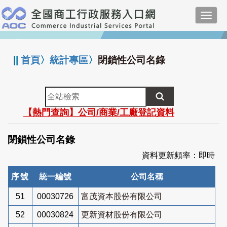
跳
Toggl
到
navig
主
:::
要
內
||
首頁
〉
統計專區
〉
閉鎖性公司名錄
容
全
站
【熱門查詢】公司/商業/工廠登記資料
檢
索
閉鎖性公司名錄
資料更新頻率：即時
序號
統一編號
公司名稱
51
00030726
富茂資本股份有限公司
52
00030824
更新資材股份有限公司