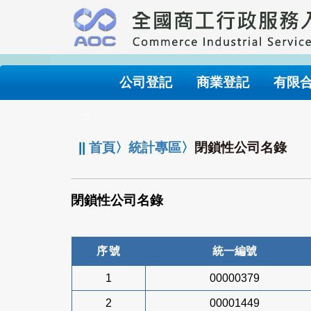
跳
到
主
要
內
公司登記
商業登記
有限
容
:::
||
首頁
〉
統計專區
〉
閉鎖性公司名錄
閉鎖性公司名錄
序號
統一編號
1
00000379
2
00001449