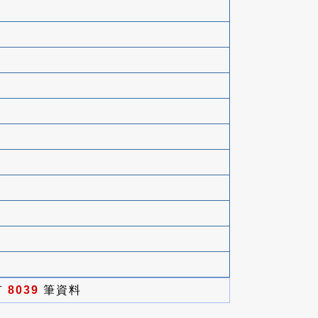
有
8039
筆資料