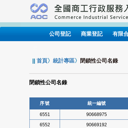
跳
到
主
要
內
公司登記
商業登記
有限
容
:::
||
首頁
〉
統計專區
〉
閉鎖性公司名錄
閉鎖性公司名錄
序號
統一編號
6551
90668975
6552
90669192